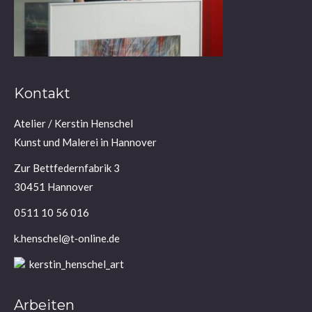
Kontakt
Ate­lier / Kers­tin Henschel
Kunst und Male­rei in Hannover
Zur Bett­fe­dern­fa­brik 3
30451 Hannover
0511 10 56 016
k.henschel@t‑online.de
kerstin_henschel_art
Arbeiten