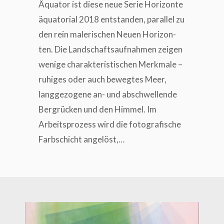
Äqua­tor ist die­se neue Serie Hori­zon­te
äqua­to­ri­al 2018 ent­stan­den, par­al­lel zu
den rein male­ri­schen Neu­en Hori­zon­
ten. Die Land­schafts­auf­nah­men zei­gen
weni­ge cha­rak­te­ris­ti­schen Merk­ma­le –
ruhi­ges oder auch beweg­tes Meer,
lang­ge­zo­ge­ne an- und abschwel­len­de
Berg­rü­cken und den Him­mel. Im
Arbeits­pro­zess wird die foto­gra­fi­sche
Farb­schicht angelöst,…