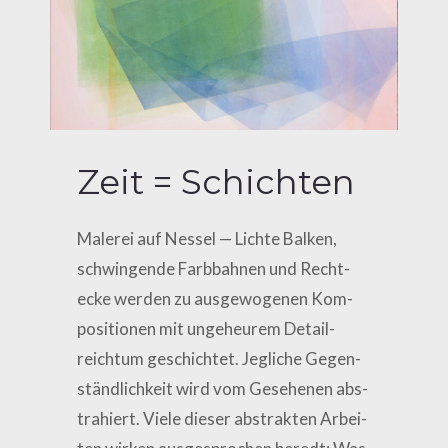
Zeit = Schichten
Male­rei auf Nes­sel — Lich­te Bal­ken,
schwin­gen­de Farb­bah­nen und Recht­
ecke wer­den zu aus­ge­wo­ge­nen Kom­
po­si­tio­nen mit unge­heu­rem Detail­
reich­tum geschich­tet. Jeg­li­che Gegen­
ständ­lich­keit wird vom Gese­he­nen abs­
tra­hiert. Vie­le die­ser abs­trak­ten Arbei­