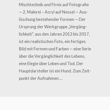
Misch­tech­nik und Fir­nis auf Foto­gra­fie
— 2. Male­rei – Acryl auf Nes­sel — Aus­
lö­schung bestehen­der For­men — Der
Ursprung der Werk­grup­pe „Ver­gäng­
lich­keit“, aus den Jah­ren 2013 bis 2017,
ist ein rea­lis­ti­sches Foto, ein fer­ti­ges
Bild mit For­men und Far­ben — eine Serie
über die Ver­gäng­lich­keit des Lebens,
eine Ele­gie über Leben und Tod. Der
Haupt­dar­stel­ler ist ein Hund. Zum Zeit­
punkt der Aufnahmen …