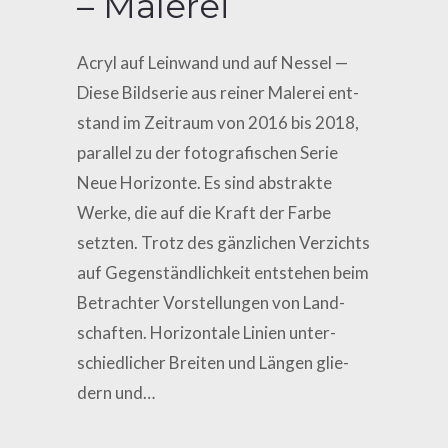
– Malerei
Acryl auf Leinwand und auf Nes­sel —
Die­se Bild­se­rie aus rei­ner Male­rei ent­
stand im Zeit­raum von 2016 bis 2018,
par­al­lel zu der foto­gra­fi­schen Serie
Neue Hori­zon­te. Es sind abs­trak­te
Wer­ke, die auf die Kraft der Far­be
setz­ten. Trotz des gänz­li­chen Ver­zichts
auf Gegen­ständ­lich­keit ent­ste­hen beim
Betrach­ter Vor­stel­lun­gen von Land­
schaf­ten. Hori­zon­ta­le Lini­en unter­
schied­li­cher Brei­ten und Län­gen glie­
dern und…