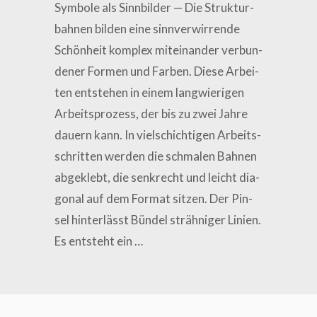
Sym­bo­le als Sinn­bil­der — Die Struk­tur­
bah­nen bil­den eine sinn­ver­wir­ren­de
Schön­heit kom­plex mit­ein­an­der ver­bun­
de­ner For­men und Far­ben. Die­se Arbei­
ten ent­ste­hen in einem lang­wie­ri­gen
Arbeits­pro­zess, der bis zu zwei Jah­re
dau­ern kann. In viel­schich­ti­gen Arbeits­
schrit­ten wer­den die schma­len Bah­nen
abge­klebt, die senk­recht und leicht dia­
go­nal auf dem For­mat sit­zen. Der Pin­
sel hin­ter­lässt Bün­del sträh­ni­ger Lini­en.
Es ent­steht ein …