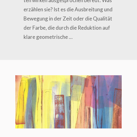
ten wir­ken aus­ge­spro­chen beredt: Was
erzäh­len sie? Ist es die Aus­brei­tung und
Bewe­gung in der Zeit oder die Qua­li­tät
der Far­be, die durch die Reduk­ti­on auf
kla­re geometrische …