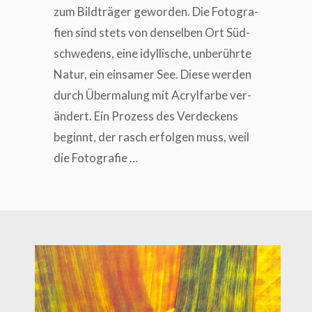
zum Bild­trä­ger gewor­den. Die Foto­gra­
fien sind stets von den­sel­ben Ort Süd­
schwe­dens, eine idyl­li­sche, unbe­rühr­te
Natur, ein ein­sa­mer See. Die­se wer­den
durch Über­ma­lung mit Acryl­far­be ver­
än­dert. Ein Pro­zess des Ver­de­ckens
beginnt, der rasch erfol­gen muss, weil
die Fotografie …