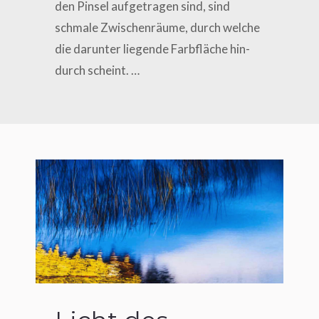
den Pin­sel auf­ge­tra­gen sind, sind
schma­le Zwi­schen­räu­me, durch wel­che
die dar­un­ter lie­gen­de Farb­flä­che hin­
durch scheint. …