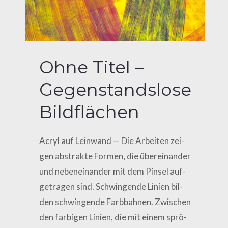
Ohne Titel –
Gegenstandslose
Bildflächen
Acryl auf Leinwand — Die Arbei­ten zei­
gen abs­trak­te For­men, die über­ein­an­der
und neben­ein­an­der mit dem Pin­sel auf­
ge­tra­gen sind. Schwin­gen­de Lini­en bil­
den schwin­gen­de Farb­bah­nen. Zwi­schen
den far­bi­gen Lini­en, die mit einem sprö­