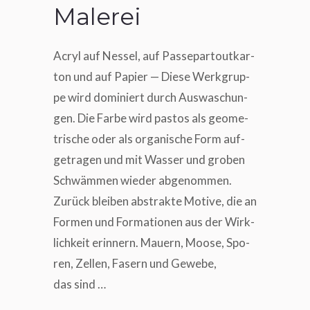
Malerei
Acryl auf Nes­sel, auf Pas­se­par­tout­kar­
ton und auf Papier — Die­se Werk­grup­
pe wird domi­niert durch Aus­wa­schun­
gen. Die Far­be wird pas­tos als geo­me­
tri­sche oder als orga­ni­sche Form auf­
ge­tra­gen und mit Was­ser und gro­ben
Schwäm­men wie­der abge­nom­men.
Zurück blei­ben abs­trak­te Moti­ve, die an
For­men und For­ma­tio­nen aus der Wirk­
lich­keit erin­nern. Mau­ern, Moo­se, Spo­
ren, Zel­len, Fasern und Gewe­be,
das sind …