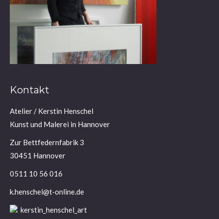
Kontakt
Ate­lier / Kers­tin Henschel
Kunst und Male­rei in Hannover
Zur Bett­fe­dern­fa­brik 3
30451 Hannover
0511 10 56 016
k.henschel@t‑online.de
kerstin_henschel_art