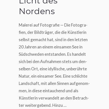
Licht des
Nordens
Male­rei auf Foto­gra­fie — Die Foto­gra­
fien, der Bild­trä­ger, die die Künst­le­rin
selbst gemacht hat, sind in den letz­ten
20 Jah­ren an einem ein­sa­men See in
Süd­schwe­den ent­stan­den. Es han­delt
sich bei den Auf­nah­men stets um den­
sel­ben Ort, eine idyl­li­sche, unbe­rühr­te
Natur, ein ein­sa­mer See. Eine schlich­te
Land­schaft, mit allen Sin­nen auf­ge­nom­
men, in die­se ein­tau­chend und als
Künst­le­rin ver­wan­delt an den Betrach­
ter wei­ter­ge­bend. Hinzu …