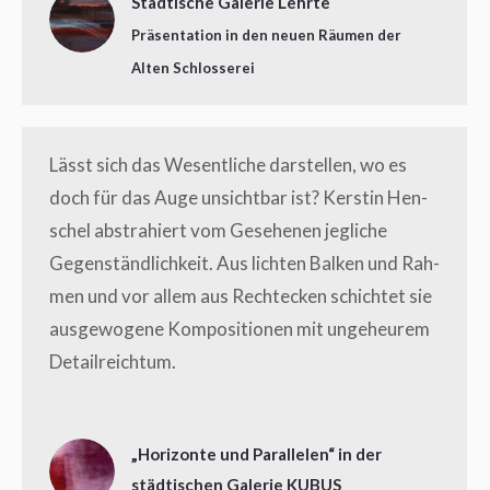
Städtische Galerie Lehrte
Präsentation in den neuen Räumen der
Alten Schlosserei
Lässt sich das Wesent­li­che dar­stel­len, wo es
doch für das Auge unsicht­bar ist? Kers­tin Hen­
schel abs­tra­hiert vom Gese­he­nen jeg­li­che
Gegen­ständ­lich­keit. Aus lich­ten Bal­ken und Rah­
men und vor allem aus Recht­ecken schich­tet sie
aus­ge­wo­ge­ne Kom­po­si­tio­nen mit unge­heu­rem
Detailreichtum.
„Horizonte und Parallelen“ in der
städtischen Galerie KUBUS