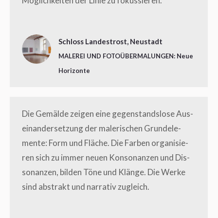
Mög­lich­kei­ten der Linie zu fokussieren.
Schloss Landestrost, Neustadt
MALEREI UND FOTOÜBERMALUNGEN: Neue
Horizonte
Die Gemäl­de zei­gen eine gegen­stands­lo­se Aus­
ein­an­der­set­zung der male­ri­schen Grund­ele­
men­te: Form und Flä­che. Die Far­ben orga­ni­sie­
ren sich zu immer neu­en Kon­so­nan­zen und Dis­
so­nan­zen, bil­den Töne und Klän­ge. Die Wer­ke
sind abs­trakt und nar­ra­tiv zugleich.