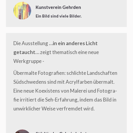
Kunstverein Gehrden
Ein Bild sind viele Bilder.
Die Aus­stel­lung
…in ein ande­res Licht
getaucht…
zeigt the­ma­tisch eine neue
Werkgruppe -
Über­mal­te Foto­gra­fien: schlich­te Land­schaf­ten
Süd­schwe­dens sind mit Acryl­far­ben über­malt.
Eine neue Koexis­tens von Male­rei und Foto­gra­
fie irri­tiert die Seh-Erfah­rung, indem das Bild in
unwirk­li­cher Wei­se ver­frem­det wird.