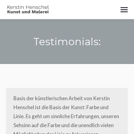
Testimonials:
Du bist hier:
Basis der künst­le­ri­schen Arbeit von Kers­tin
Hen­schel ist die Basis der Kunst: Far­be und
Linie. Es geht um sinn­li­che Erfah­run­gen, unse­ren
Seh­sinn auf die Far­be und die unend­lich vie­len