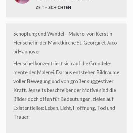
ZEIT = SCHICHTEN
Schöp­fung und Wan­del – Male­rei von Kers­tin
Hen­schel in der Markt­kir­che St. Geor­gii et Jaco­
bi Hannover
Hen­schel kon­zen­triert sich auf die Grund­ele­
men­te der Male­rei. Dar­aus ent­ste­hen Bild­räu­me
vol­ler Bewe­gung und von gro­ßer sug­ges­ti­ver
Kraft. Jen­seits beschrei­ben­der Moti­ve sind die
Bil­der doch offen für Bedeu­tun­gen, zie­len auf
Exis­ten­ti­el­les: Leben, Licht, Hoff­nung, Tod und
Trauer.