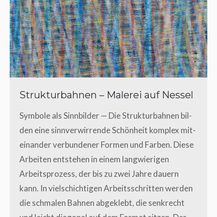
Strukturbahnen – Malerei auf Nessel
Sym­bo­le als Sinn­bil­der — Die Struk­tur­bah­nen bil­
den eine sinn­ver­wir­ren­de Schön­heit kom­plex mit­
ein­an­der ver­bun­de­ner For­men und Far­ben. Die­se
Arbei­ten ent­ste­hen in einem lang­wie­ri­gen
Arbeits­pro­zess, der bis zu zwei Jah­re dau­ern
kann. In viel­schich­ti­gen Arbeits­schrit­ten wer­den
die schma­len Bah­nen abge­klebt, die senk­recht